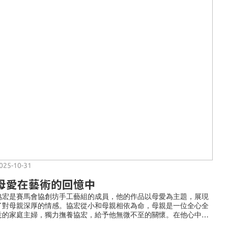
025-10-31
母愛在藝術的回憶中
協宏是賽馬會協創坊手工藝組的成員，他的作品以母愛為主題，展現
了對母親深厚的情感。協宏從小和母親相依為命，母親是一位全心全
意的家庭主婦，獨力撫養協宏，給予他無微不至的關懷。在他心中，
母親的笑容和她的優雅打扮成為了最美的風景。 隨著母親的離世，協