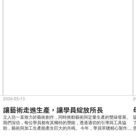
2026-05-13
2
讓藝術走進生產，讓學員綻放所長
立人坊一直致力於藝術創作，同時推動藝術與定量生產的雙線發展。
。
我們深信，每位學員都有其獨特的潛能，透過適切的引導與工具協
為
助，藝術與加工生產能產生巨大的共鳴。 今年，學員萃聰精心製作的
自
作品，成功入圍 2026「多元共融藝術巡禮」《我眼中的香港》藝術展