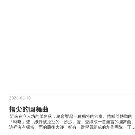
2026-06-10
指尖的圓舞曲
近來在立人坊的某角落，總會響起一種獨特的節奏。捲紙器轉動的
「咻咻」聲，紙條被拉扯的「沙沙」聲，交織成一首無言的圓舞曲
這裡沒有獨當一面的藝術大師，卻有一群學員組成的創作團隊，正
中心新系列的「捲紙萬用卡」而專注製作。每位團隊成員都有著各