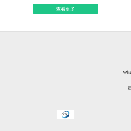
，
覽。作品靈感來自維港的高樓與燈光，結合天空彩雲的變幻，再配以
、
捲紙技巧與色彩節奏，展現眼中香港日與夜瑰麗多姿的獨特景象。 在
查看更多
的
該藝術巡禮中，主辦單位向我們訂購了 800 多件「藝術在看你」系列
花
鎖匙扣作為活動小禮物。該系列紀念品採用簡單的錯覺設計，無論你
刻
漫步至何處，畫中人的目光始終與你溫柔交會。 為確保每件紀念品的
品質，我們特別設計了專屬定製工具，制定了明確標準的製作流程，
水
並由 4 位學員在 4 天內便成功完成了800多件紀念品的生產及組裝。
這種「工匠精神」與「標準化技術」的結合，獲得了公眾的一致好
與
評。 立人坊從傳統工場步向綜合職業康復服務中心，我們將持續推動
果
多元發展，期望將藝術創作無縫融入生產線中，讓學員在不同崗位上
的
都能找到自我價值及一個大躍進。
賽
Wha
復
星
t