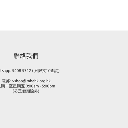
宏感到深深的無助與焦慮。他希望能用自己的方式，將這份母愛化為
永恆的記憶。於是，協宏開始設計以旗袍和高跟鞋為靈感的環包袋，
這些作品不僅是他的創作，更是他對母親深厚感情的體現。 協宏的每
一個環包袋都是獨立創作，融合了母親的元素和獨特的圖案，展現出
他對母親的敬愛。這些包袋受到廣泛的喜愛，並在展銷中吸引了許多
人的目光。每一個作品底部都有協宏的簽名，讓每位擁有者都能感受
到這份獨特的藝術魅力。 隨著時間的推移，協宏的自信心也在不斷增
長。參與展銷活動後，他變得更加開朗，能夠與陌生人分享自己的故
事和作品。透過這些包袋，協宏不僅找回了對生活的熱情，更讓母親
的美麗在每一個作品中永存。 最近，協宏更將他的畫作轉化為布袋的
聯絡我們
設計，色彩繽紛、風格獨特，吸引了眾多目光。有興趣的朋友可以在
Vshop選購，支持這位充滿才華的藝術家。協宏的故事告訴我們，母
愛是最美的藝術，能夠激發無限創意和可能性。 #香港心理衛生會 #
馬會 #協創坊 #深水埗 #dotdotart #李鄭屋 #畢加索 #精神健康 #復
tsapp: 5408 5712 ( 只限文字查詢)
元人士 #工場 #殘疾人士 #傷健共融 #手作 #車縫 #繪畫 #產品 #創
意 #日間訓練 #職業康
電郵: vshop@mhahk.org.hk
 #mhahk #jccw #mentalhealth #rehabilitation #disabilities #shel
期一至星期五 9:00am - 5:00pm
ered #workshop #communtiy #creative #handmark #product
(公眾假期除外)