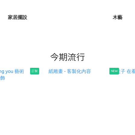
家居擺設
木藝
今期流行
訂製
NEW