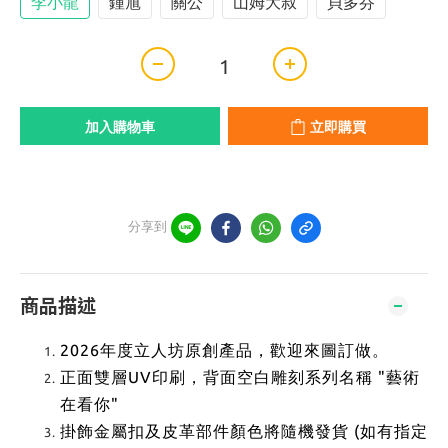
李小龍
鍾馗
關公
山姆大叔
貝多芬
加入購物車
立即購買
分享到
商品描述
2026年度立人坊原創產品，歡迎來圖訂做。
正面雙層UV印刷，背面空白雕刻系列名稱 "藝術
在看你"
掛飾金屬扣及皮革部件顏色將隨機發貨 (如有指定