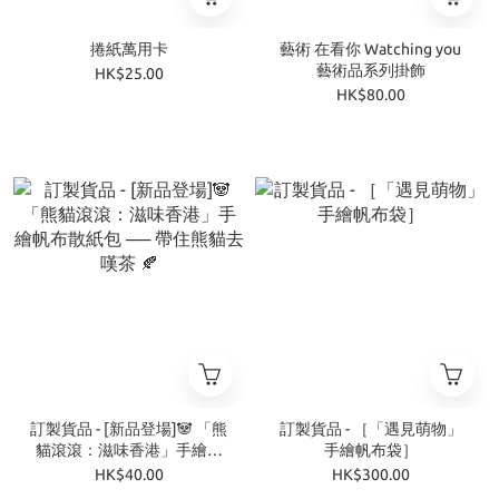
捲紙萬用卡
藝術 在看你 Watching you
藝術品系列掛飾
HK$25.00
HK$80.00
訂製貨品 - [新品登場]🐼 「熊
訂製貨品 - ［「遇見萌物」
貓滾滾：滋味香港」手繪帆
手繪帆布袋］
布散紙包 ── 帶住熊貓去嘆
HK$40.00
HK$300.00
茶 🍂