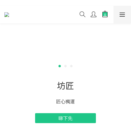
坊匠
匠心獨運
睇下先