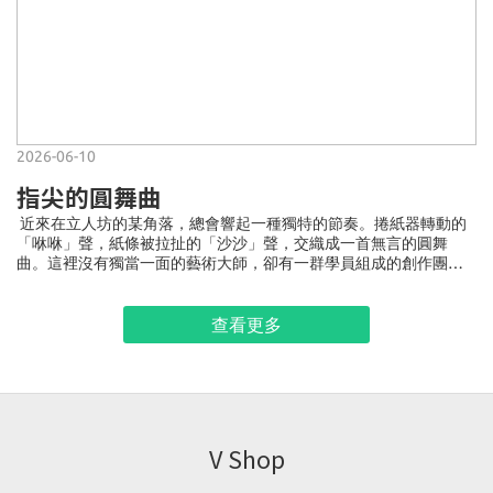
2026-06-10
指尖的圓舞曲
近來在立人坊的某角落，總會響起一種獨特的節奏。捲紙器轉動的
「咻咻」聲，紙條被拉扯的「沙沙」聲，交織成一首無言的圓舞
曲。這裡沒有獨當一面的藝術大師，卻有一群學員組成的創作團
隊，正為中心新系列的「捲紙萬用卡」而專注製作。每位團隊成員
都有著各自的天賦，有人對色彩敏銳，能精準地抽出一條條亮黃或
橙紅的紙帶，配搭出最溫暖的色調；有人展現無比的專注，可順著
查看更多
同一方向微調、旋轉，一條扁平的紙帶就在他的指尖下，魔法般地
變成一個個飽滿的緊圓卷；有人則心靈手巧，指腹輕輕一捏，緊圓
卷便化作水滴狀的花瓣，或是精巧玲瓏的葡萄。團隊從不追求速
度，互相合作才是最深刻的協作。沒有人可獨自完成一張卡，但經
過你選的色、他捲的緊圓卷、我塑的形、她點的膠水，便可化作充
滿生命力的立體圖案(一顆水果或一朵花卉)，結合眾人力量、製作新
V Shop
系列的「捲紙萬用卡」。 ✦ 新系列捲紙萬用卡 ✦「With Hope」水
果卡色彩斑斕，洋溢著熱情與生命力。飽滿的立體水果溫柔地告訴